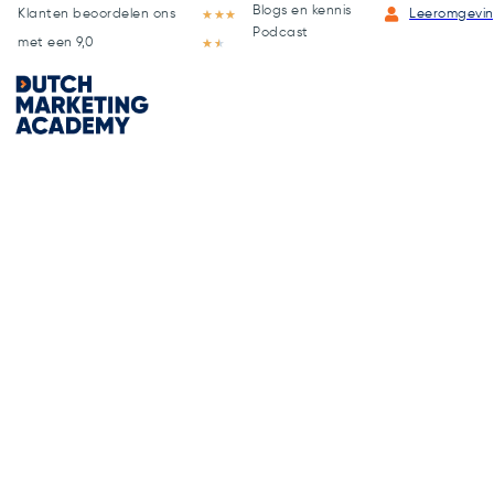
Blogs en kennis
Klanten beoordelen ons
★
★
★
Leeromgevi
Podcast
met een 9,0
★
★
NVKL