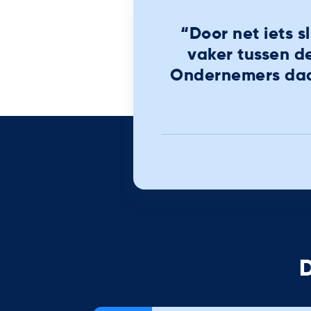
“Door net iets 
vaker tussen d
Ondernemers daar
D