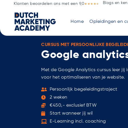
Blogs en ken
Klanten beoordelen ons met een 9,0
★
★
★
★
★
Home
Opleidingen en c
CURSUS MET PERSOONLIJKE BEGELEID
Google analytic
Met de Google Analytics cursus leer ji
voor het optimaliseren van je website.
Persoonlijk begeleidingstraject
2 weken
€450,- exclusief BTW
Start wanneer jij wil
E-Learning incl. coaching