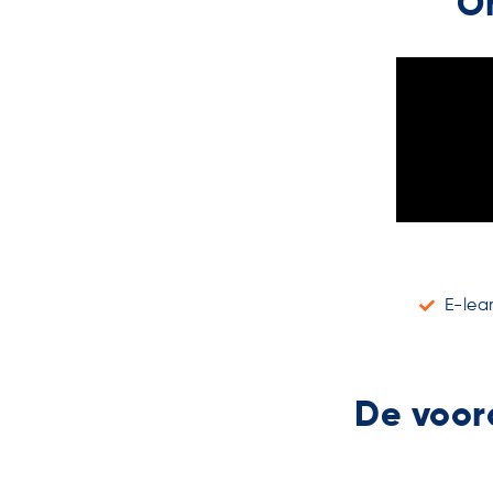
O
E-lea
De voor