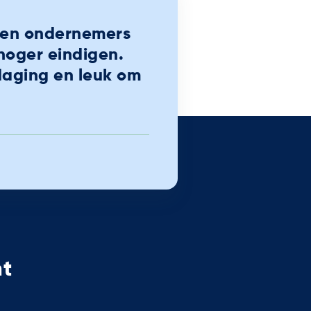
nnen ondernemers
hoger eindigen.
daging en leuk om
nt