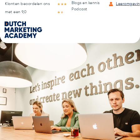
Blogs en kennis
Klanten beoordelen ons
★
★
★
Leeromgevi
Podcast
met een 9,0
★
★