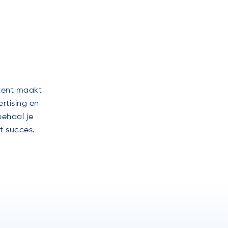
ntent maakt
ertising en
behaal je
ot succes.