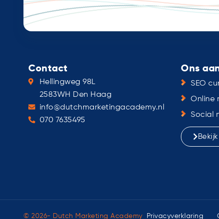
Contact
Ons aa
Hellingweg 98L
SEO cur
2583WH Den Haag
Online 
info@dutchmarketingacademy.nl
Social 
070 7635495
Bekij
© 2026- Dutch Marketing Academy
Privacyverklaring