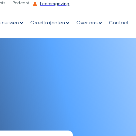
nis
Podcast
Leeromgeving
ursussen
Groeitrajecten
Over ons
Contact