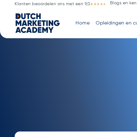
Blogs en ken
Klanten beoordelen ons met een 9,0
★
★
★
★
★
Home
Opleidingen en c