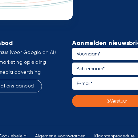
nbod
Aanmelden nieuwsbri
sus (voor Google en AI)
marketing opleiding
media advertising
k al ons aanbod
Verstuur
Cookiebeleid
Algemene voorwaarden
Klachtenprocedure