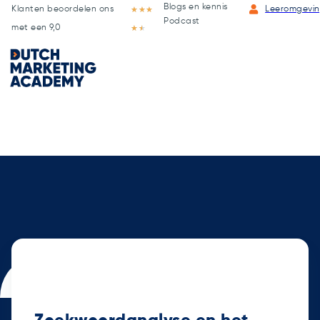
Blogs en kennis
Klanten beoordelen ons
★
★
★
Leeromgevi
Podcast
met een 9,0
★
★