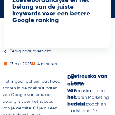
Zoekwoordanalyse en het
belang van de juiste
keywords voor een betere
Google ranking
Terug naar overzicht
13 okt 2023
4
minuten
Petrouska van
De
Het is geen geheim dat hoog
Loon
auteur
scoren in de zoekresultaten
van
Petrouska is een
van Google van cruciaal
het
ervaren Marketing
belang is voor het succes
bericht:
trainer, coach en
van je website. Of je nu een
adviseur. De
blog beheert, een e-