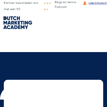
Blogs en kennis
Klanten beoordelen ons
★
★
★
Leeromgevi
Podcast
met een 9,0
★
★