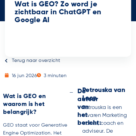
Wat is GEO? Zo word je
zichtbaar in ChatGPT en
Google AI
Terug naar overzicht
16 jun 2026
3
minuten
Petrouska van
De
Wat is GEO en
Loon
auteur
waarom is het
van
Petrouska is een
belangrijk?
het
ervaren Marketing
bericht:
trainer, coach en
GEO staat voor Generative
adviseur. De
Engine Optimization. Het