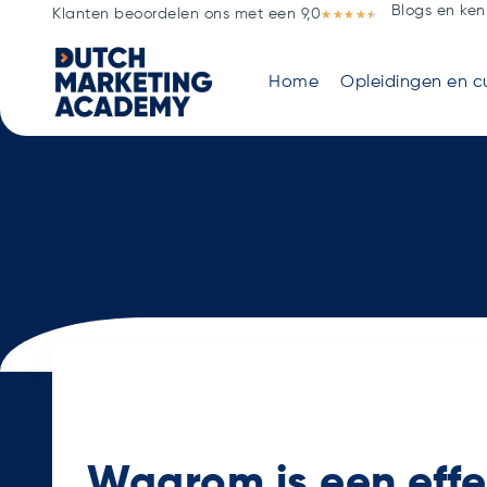
Blogs en ken
Klanten beoordelen ons met een 9,0
★
★
★
★
★
Home
Opleidingen en c
Waarom is een effe