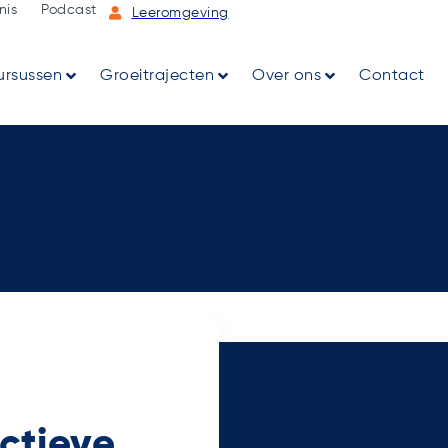
nis
Podcast
Leeromgeving
ursussen
Groeitrajecten
Over ons
Contact
ctieve