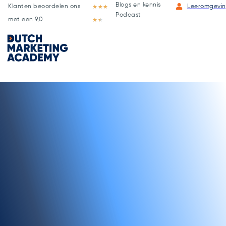
Blogs en kennis
Klanten beoordelen ons
★
★
★
Leeromgevi
Podcast
met een 9,0
★
★