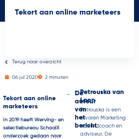
Tekort aan online marketeers
Terug naar overzicht
06 jul 2020
2
minuten
Petrouska van
De
Tekort aan online
Loon
auteur
marketeers
van
Petrouska is een
het
ervaren Marketing
In 2019 heeft Werving- en
bericht:
trainer, coach en
selectiebureau SchaalX
adviseur. De
onderzoek gedaan naar