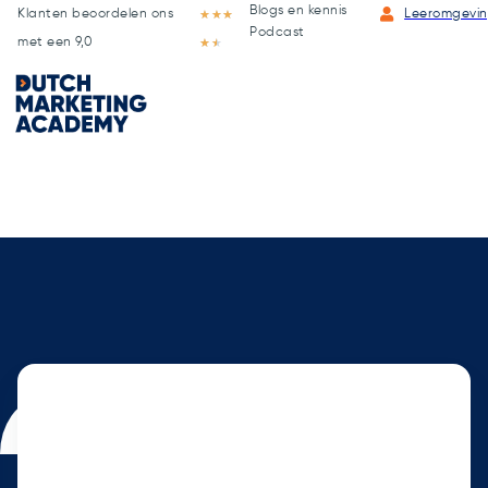
Blogs en kennis
Klanten beoordelen ons
★
★
★
Leeromgevi
Podcast
met een 9,0
★
★