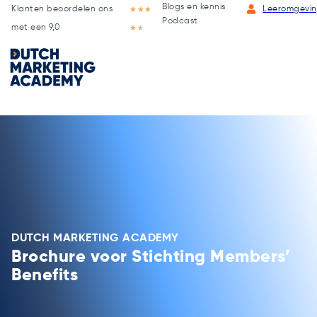
Blogs en kennis
Klanten beoordelen ons
★
★
★
Leeromgevi
Podcast
met een 9,0
★
★
DUTCH MARKETING ACADEMY
Brochure voor Stichting Members’
Benefits