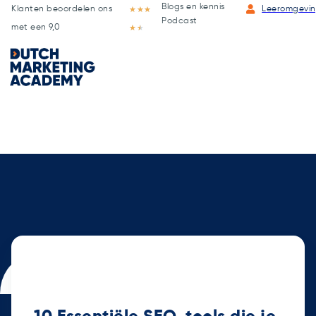
Blogs en kennis
Klanten beoordelen ons
★
★
★
Leeromgevi
Podcast
met een 9,0
★
★