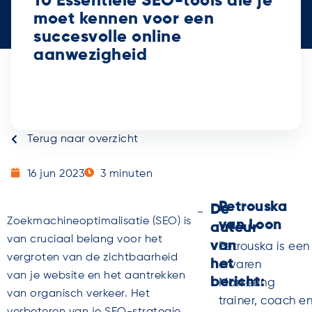
10 Essentiële SEO-tools die je
moet kennen voor een
succesvolle online
aanwezigheid
Terug naar overzicht
16 jun 2023
3
minuten
Petrouska
De
Zoekmachineoptimalisatie (SEO) is
van Loon
auteur
van cruciaal belang voor het
van
Petrouska is een
vergroten van de zichtbaarheid
het
ervaren
van je website en het aantrekken
bericht:
Marketing
van organisch verkeer. Het
trainer, coach e
verbeteren van je SEO-strategie