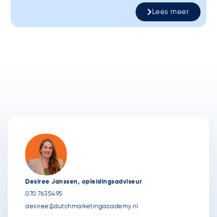
Lees meer
Desiree Janssen, opleidingsadviseur
070 7635495
desiree@dutchmarketingacademy.nl